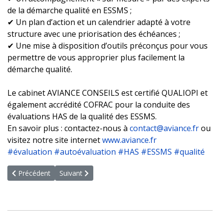
de la démarche qualité en ESSMS ;
✔ Un plan d’action et un calendrier adapté à votre
structure avec une priorisation des échéances ;
✔ Une mise à disposition d’outils préconçus pour vous
permettre de vous approprier plus facilement la
démarche qualité.
Le cabinet AVIANCE CONSEILS est certifié QUALIOPI et
également accrédité COFRAC pour la conduite des
évaluations HAS de la qualité des ESSMS.
En savoir plus : contactez-nous à
contact@aviance.fr
ou
visitez notre site internet
www.aviance.fr
#évaluation
#autoévaluation
#HAS
#ESSMS
#qualité
Article précédent : Certificat QUALIOPI - Arrêté du 31 mai 2023
Article suivant : Formation sur les nouvelles modal
Précédent
Suivant