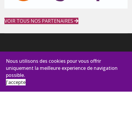
VOIR TOUS NOS PARTENAIRES
Nous utilisons des cookies pour vous offrir
uniquement la meilleure experience de navigation
possible.
J'accepte
AVIANCE CONSEILS
131, impasse des Palmiers - Pist Oasis 2
30100 Alès
Tél :
+33 (0)4 66 43 92 27