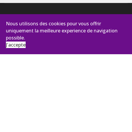
Nous utilisons des cookies pour vous offrir
uniquement la meilleure experience de navigation
possible.
J'accepte
AVIANCE CONSEILS
131, impasse des Palmiers - Pist Oasis 2
30100 Alès
Tél :
+33 (0)4 66 43 92 27
ANTENNE ÎLE DE FRANCE
43, Boulevard du Maréchal Joffre
92340 BOURG LA REINE