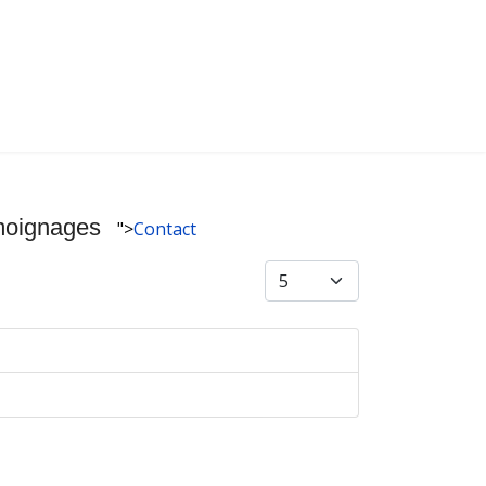
oignages
">
Contact
Afficher #