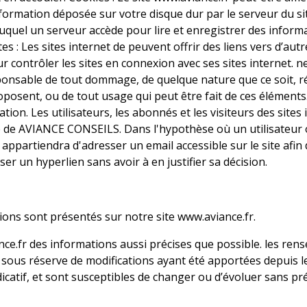
nformation déposée sur votre disque dur par le serveur du sit
uquel un serveur accède pour lire et enregistrer des informa
es : Les sites internet de peuvent offrir des liens vers d’aut
ntrôler les sites en connexion avec ses sites internet. ne r
esponsable de tout dommage, de quelque nature que ce soit, r
osent, ou de tout usage qui peut être fait de ces éléments. 
sation. Les utilisateurs, les abonnés et les visiteurs des sit
ble de AVIANCE CONSEILS. Dans l'hypothèse où un utilisateur 
i appartiendra d'adresser un email accessible sur le site afi
r un hyperlien sans avoir à en justifier sa décision.
tions sont présentés sur notre site www.aviance.fr.
ce.fr des informations aussi précises que possible. les rens
 sous réserve de modifications ayant été apportées depuis leu
icatif, et sont susceptibles de changer ou d’évoluer sans pré