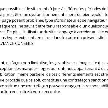
ue possible et le site remis à jour à différentes périodes de
i parait être un dysfonctionnement, merci de bien vouloir le 
 (page posant problème, type d’ordinateur et de navigateur ut
conséquence, ne saurait être tenu responsable d'un quelconqu
De plus, l’utilisateur du site s’engage à accéder au site en
ens hypertextes mis en place dans le cadre du présent site i
e AVIANCE CONSEILS.
nt, de façon non limitative, les graphismes, images, textes, v
'exception des marques, logos ou contenus appartenant à d'a
blication, même partielle, de ces différents éléments est str
 procédé que ce soit, constitue une contrefaçon sanctionnée
on constitue une contrefaçon pouvant engager la responsabilit
ction en justice à votre encontre.