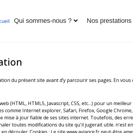
Qui sommes-nous ?
Nos prestations
cueil
ation
isation du présent site avant d’y parcourir ses pages. En vous
 web (HTML, HTML5, Javascript, CSS, etc…) pour un meilleur 
s comme Internet explorer, Safari, Firefox, Google Chrom
e mise à jour fiable de ses sites internet. Toutefois, des e
aler toutes modifications du site qu'il jugerait utile. n'est e
nt en découler. Cookies : Le site www.aviance.fr peut-être a