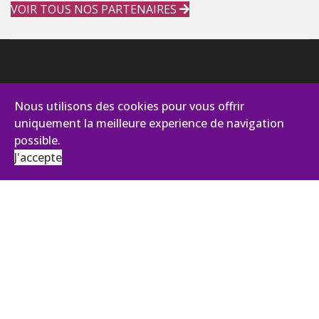
VOIR TOUS NOS PARTENAIRES
Nous utilisons des cookies pour vous offrir
uniquement la meilleure experience de navigation
possible.
J'accepte
AVIANCE CONSEILS
131, impasse des Palmiers - Pist Oasis 2
30100 Alès
Tél :
+33 (0)4 66 43 92 27
ANTENNE ÎLE DE FRANCE
43, Boulevard du Maréchal Joffre